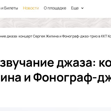
 и Билеты
Новости
О площадке
Еще
ние джаза: концерт Сергея Жилина и Фонограф-джаз-трио в ККТ К
звучание джаза: к
ина и Фонограф-дж