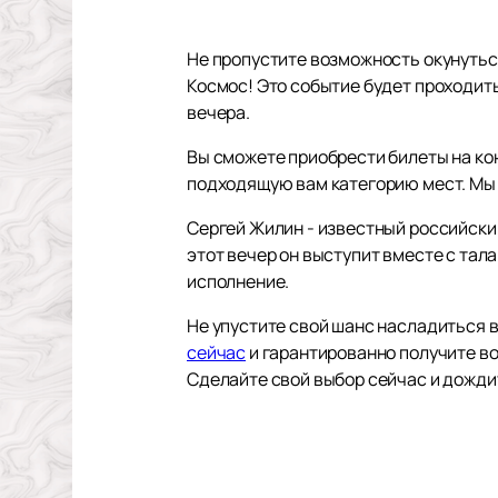
Не пропустите возможность окунутьс
Космос! Это событие будет проходит
вечера.
Вы сможете приобрести билеты на кон
подходящую вам категорию мест. Мы 
Сергей Жилин - известный российски
этот вечер он выступит вместе с та
исполнение.
Не упустите свой шанс насладиться
сейчас
и гарантированно получите в
Сделайте свой выбор сейчас и дожди