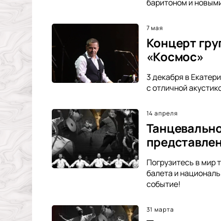
баритоном и новыми
7 мая
Концерт гру
«Космос»
3 декабря в Екатер
с отличной акустик
14 апреля
Танцевально
представлен
Погрузитесь в мир 
балета и националь
событие!
31 марта