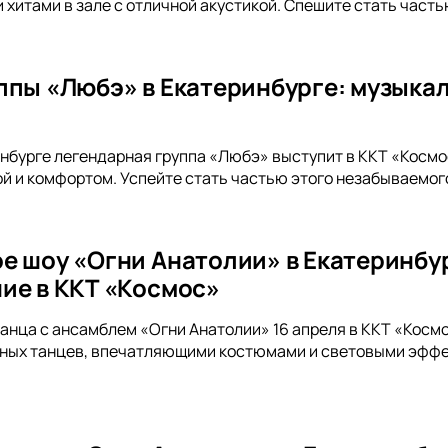
 хитами в зале с отличной акустикой. Спешите стать част
ппы «Любэ» в Екатеринбурге: музыкал
инбурге легендарная группа «Любэ» выступит в ККТ «Косм
ой и комфортом. Успейте стать частью этого незабываемог
е шоу «Огни Анатолии» в Екатеринбу
ие в ККТ «Космос»
танца с ансамблем «Огни Анатолии» 16 апреля в ККТ «Косм
ных танцев, впечатляющими костюмами и световыми эффек