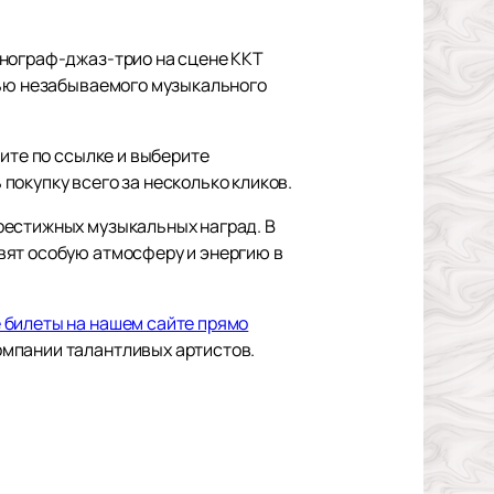
онограф-джаз-трио на сцене ККТ
тью незабываемого музыкального
ите по ссылке и выберите
покупку всего за несколько кликов.
рестижных музыкальных наград. В
вят особую атмосферу и энергию в
 билеты на нашем сайте прямо
омпании талантливых артистов.