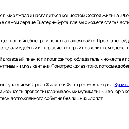
я в мир джаза и насладиться концертом Сергея Жилина и Ф
ь в самом сердце Екатеринбурга, где вы сможете стать час
церт онлайн, быстро и легко на нашем сайте. Просто перейд
создали удобный интерфейс, который позволит вам сделать 
й джазовый пианист и композитор, обладатель множества п
лантливыми музыкантами Фонограф-джаз-трио, которые доба
 выступлением Сергея Жилина и Фонограф-джаз-трио!
Купите
озможность провести незабываемый музыкальный вечер в к
тесь долгожданного события без лишних хлопот.