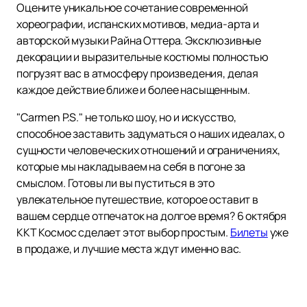
Оцените уникальное сочетание современной
хореографии, испанских мотивов, медиа-арта и
авторской музыки Райна Оттера. Эксклюзивные
декорации и выразительные костюмы полностью
погрузят вас в атмосферу произведения, делая
каждое действие ближе и более насыщенным.
"Сarmen P.S." не только шоу, но и искусство,
способное заставить задуматься о наших идеалах, о
сущности человеческих отношений и ограничениях,
которые мы накладываем на себя в погоне за
смыслом. Готовы ли вы пуститься в это
увлекательное путешествие, которое оставит в
вашем сердце отпечаток на долгое время? 6 октября
ККТ Космос сделает этот выбор простым.
Билеты
уже
в продаже, и лучшие места ждут именно вас.