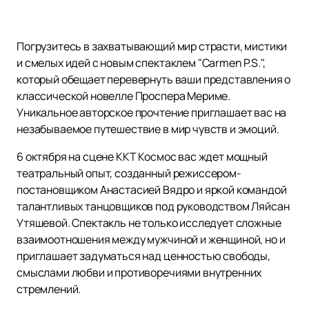
Погрузитесь в захватывающий мир страсти, мистики
и смелых идей с новым спектаклем "Carmen P.S.",
который обещает перевернуть ваши представления о
классической новелле Проспера Мериме.
Уникальное авторское прочтение приглашает вас на
незабываемое путешествие в мир чувств и эмоций.
6 октября на сцене ККТ Космос вас ждет мощный
театральный опыт, созданный режиссером-
постановщиком Анастасией Вядро и яркой командой
талантливых танцовщиков под руководством Ляйсан
Утяшевой. Спектакль не только исследует сложные
взаимоотношения между мужчиной и женщиной, но и
приглашает задуматься над ценностью свободы,
смыслами любви и противоречиями внутренних
стремлений.