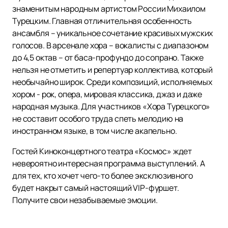
знаменитым народным артистом России Михаилом
Турецким. Главная отличительная особенность
ансамбля – уникальное сочетание красивых мужских
голосов. В арсенале хора – вокалисты с диапазоном
до 4,5 октав – от баса-профундо до сопрано. Также
нельзя не отметить и репертуар коллектива, который
необычайно широк. Среди композиций, исполняемых
хором - рок, опера, мировая классика, джаз и даже
народная музыка. Для участников «Хора Турецкого»
не составит особого труда спеть мелодию на
иностранном языке, в том числе акапельно.
Гостей Киноконцертного театра «Космос» ждет
невероятно интересная программа выступлений. А
для тех, кто хочет чего-то более эксклюзивного
будет накрыт самый настоящий VIP-фуршет.
Получите свои незабываемые эмоции.