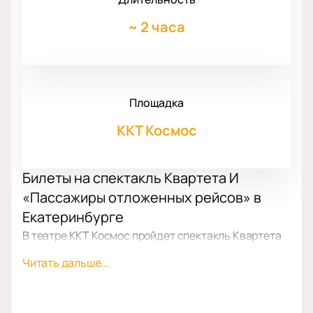
~
2 часа
Площадка
ККТ Космос
Билеты на спектакль Квартета И
«Пассажиры отложенных рейсов» в
Екатеринбурге
В театре ККТ Космос пройдет спектакль Квартета
И «Пассажиры отложенных рейсов». Постановка —
Читать дальше...
новая в репертуаре театра. Спектакль состоится
по адресу: Екатеринбург, ул. Дзержинского, стр. 2.
На нашем сайте можно
купить билеты
на