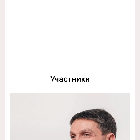
Корпоративным клиентам
Для компаний действуют специальные условия
бронирования групповых заказов. Менеджер
поможет выбрать места для корпоративных
клиентов, оформить электронные билеты и
организовать посещение с учетом пожеланий
организации.
Обратите внимание, возможна смена актёрского
Участники
состава.
Режиссёр:
Сергей Петрейков
Актёрский состав:
Леонид Барац, Александр
Демидов, Ростислав Хаит, Камиль Ларин