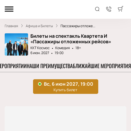
Главная
Афиша и Билеты
Пассажиры отложе...
Билеты на спектакль Квартета И
«Пассажиры отложенных рейсов»
ККТ Космос
Комедия
18+
6 июн. 2027
19:00
МЕРОПРИЯТИИ
НАШИ ПРЕИМУЩЕСТВА
БЛИЖАЙШИЕ МЕРОПРИЯТИЯ