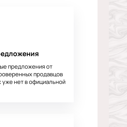
дня. Не откладывайте покупку —
ткова «На других берегах» и
редложения
ые предложения от
проверенных продавцов
х уже нет в официальной