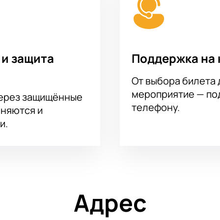
 и защита
Поддержка на 
От выбора билета 
мероприятие — под
через защищённые
телефону.
аняются и
и.
Адрес