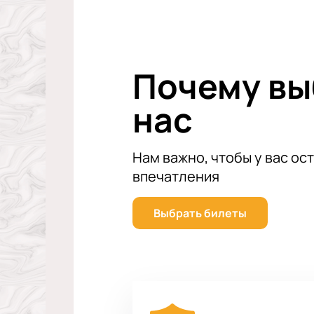
выступления.
Не упустите шанс стать частью эт
количество мест ограничено. Посет
провести вечер в компании отличн
Почему в
нас
Нам важно, чтобы у вас ос
впечатления
Выбрать билеты