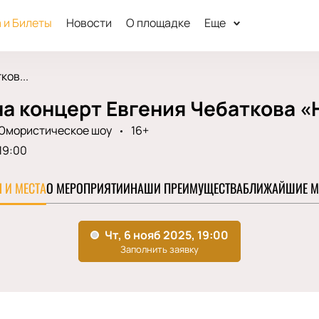
 и Билеты
Новости
О площадке
Еще
ков...
а концерт Евгения Чебаткова «
Юмористическое шоу
16+
19:00
 И МЕСТА
О МЕРОПРИЯТИИ
НАШИ ПРЕИМУЩЕСТВА
БЛИЖАЙШИЕ М