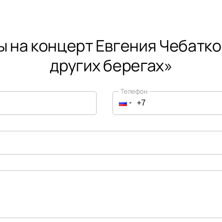
ы на концерт Евгения Чебатко
других берегах»
Телефон