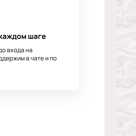
каждом шаге
до входа на
держим в чате и по