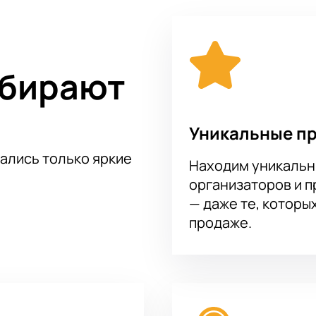
ого события!
Купить билеты
на нашем сайте можно уже сего
ите наш сайт, чтобы купить билеты на концерт Евгения Чеба
ого юмора.
ыбирают
Уникальные п
тались только яркие
Находим уникальн
организаторов и 
— даже те, которы
продаже.