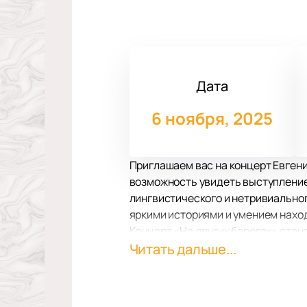
Дата
6 ноября, 2025
Приглашаем вас на концерт Евгени
возможность увидеть выступление 
лингвистического и нетривиальног
яркими историями и умением нахо
Концерт «На других берегах» стан
Евгений избегает использования н
Читать дальше...
аудитории. Его комедия — это све
Мероприятие пройдет в ККТ Космос
комфортного просмотра. Совреме