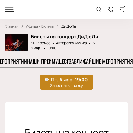
Главная
Афиша и Билеты
ДиДюЛя
Билеты на концерт ДиДюЛи
ККТ Космос
Авторская музыка
6+
6 мар.
19:00
МЕРОПРИЯТИИ
НАШИ ПРЕИМУЩЕСТВА
БЛИЖАЙШИЕ МЕРОПРИЯТИЯ
Билеты на концерт