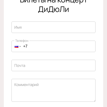
ДиДюЛи
Имя
Телефон
Почта
Комментарий