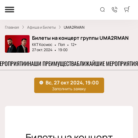
Главная
Афиша и Билеты
UMA2RMAN
Билеты на концерт группы UMA2RMAN
ККТ Космос
Поп
12+
27 окт. 2024
19:00
МЕРОПРИЯТИИ
НАШИ ПРЕИМУЩЕСТВА
БЛИЖАЙШИЕ МЕРОПРИЯТИЯ
Билеты на концерт