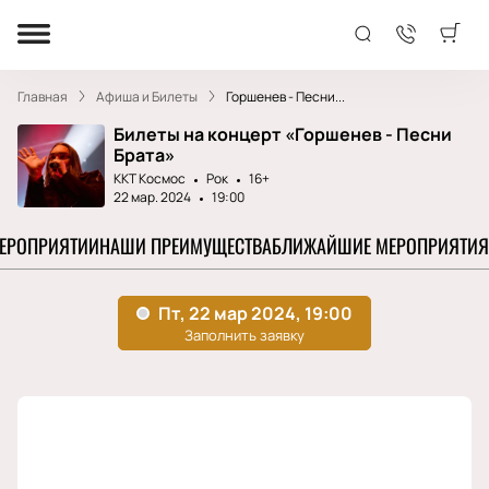
Главная
Афиша и Билеты
Горшенев - Песни...
Билеты на концерт «Горшенев - Песни
Брата»
ККТ Космос
Рок
16+
22 мар. 2024
19:00
МЕРОПРИЯТИИ
НАШИ ПРЕИМУЩЕСТВА
БЛИЖАЙШИЕ МЕРОПРИЯТИЯ