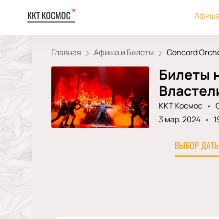
ККТ КОСМОС
Афиша
Главная
Афиша и Билеты
Concord Orches
Билеты н
Властел
ККТ Космос
3 мар. 2024
1
ВЫБОР ДАТЫ