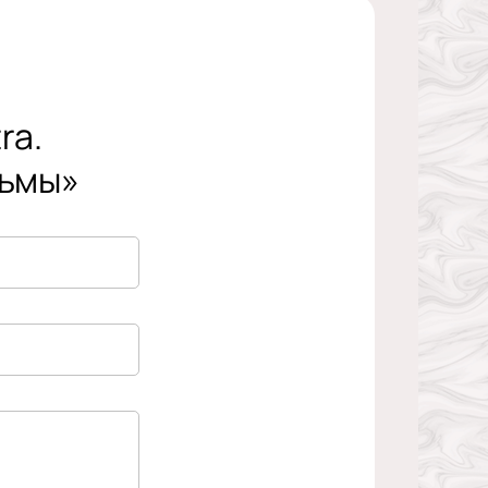
ra.
тьмы»