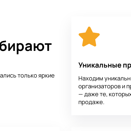
несмотря на то, на каком расстоянии от сцены вы находитес
т рассмотреть все происходящее на ней в мельчайших подро
ыбирают
Уникальные п
тались только яркие
Находим уникальн
организаторов и 
— даже те, которы
продаже.