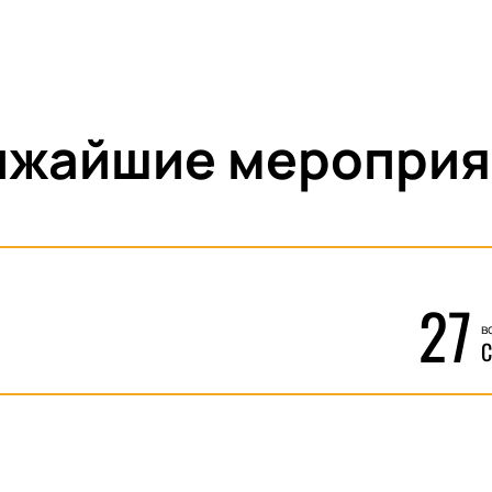
ижайшие мероприя
27
в
С