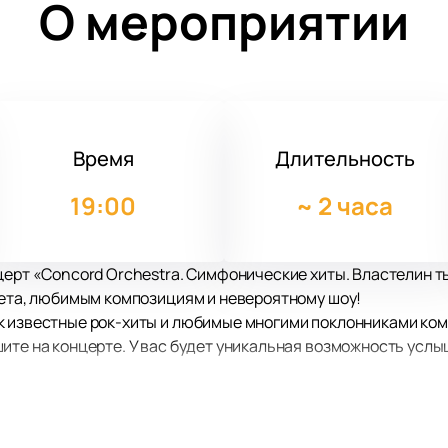
О мероприятии
Время
Длительность
19:00
~
2 часа
церт «Concord Orchestra. Симфонические хиты. Властелин 
вета, любимым композициям и невероятному шоу!
к известные рок-хиты и любимые многими поклонниками ком
ите на концерте. У вас будет уникальная возможность услы
Симфонические хиты. Властелин тьмы» – это всегда море по
арить подобное шоу. Вас ожидает яркое шоу, мегатонны каче
кранам на сцене вы увидите выступление «Concord Orchestr