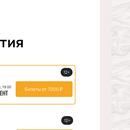
тия
12+
с, 19:00
Билеты от
7000
₽
ЕНТ
12+