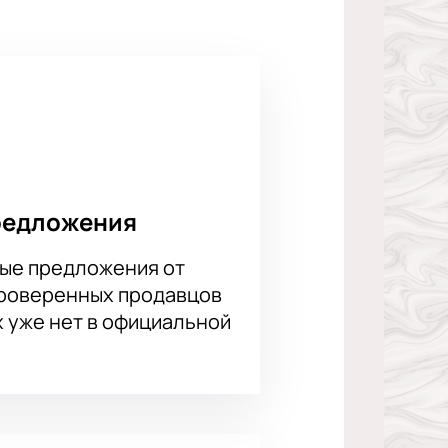
ь.
бностях.
редложения
ые предложения от
проверенных продавцов
х уже нет в официальной