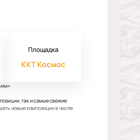
Площадка
ККТ Космос
тьмы»
позиции, так и самые свежие
шать новые композиции в числе
зитива, драйва, самых ярких
ственного звука, а также световые
a. Симфонические хиты. Властелин