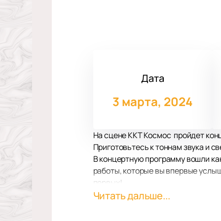
Дата
3 марта, 2024
На сцене ККТ Космос пройдет кон
Приготовьтесь к тоннам звука и с
В концертную программу вошли ка
работы, которые вы впервые услыш
первых!
Выступление «Concord Orchestra. 
Читать дальше...
эмоций, которые только может под
и лазерные эффекты. Благодаря э