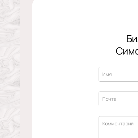
Би
Симф
Имя
Почта
Комментарий