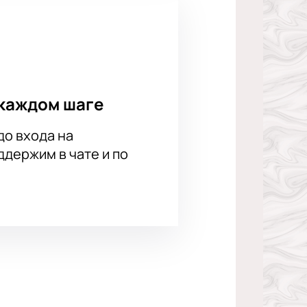
каждом шаге
до входа на
держим в чате и по