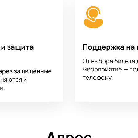
 и защита
Поддержка на 
От выбора билета 
мероприятие — под
через защищённые
телефону.
аняются и
и.
Адрес