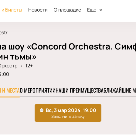
 и Билеты
Новости
О площадке
Еще
tr...
а шоу «Concord Orchestra. Сим
ин тьмы»
Оркестр
12+
9:00
 И МЕСТА
О МЕРОПРИЯТИИ
НАШИ ПРЕИМУЩЕСТВА
БЛИЖАЙШИЕ М