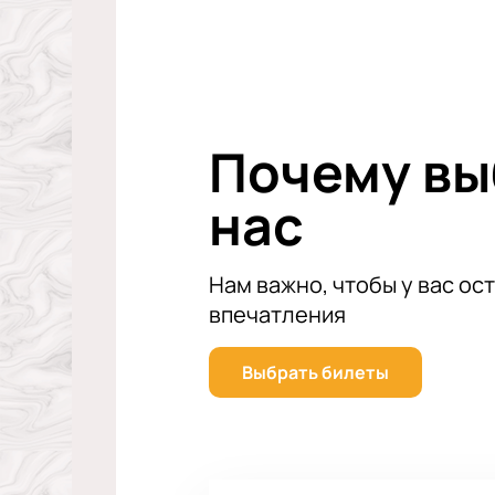
тьмы» из любой точки ККТ космос, 
Большие экраны за сценой помогу
Почему в
нас
Нам важно, чтобы у вас ос
впечатления
Выбрать билеты