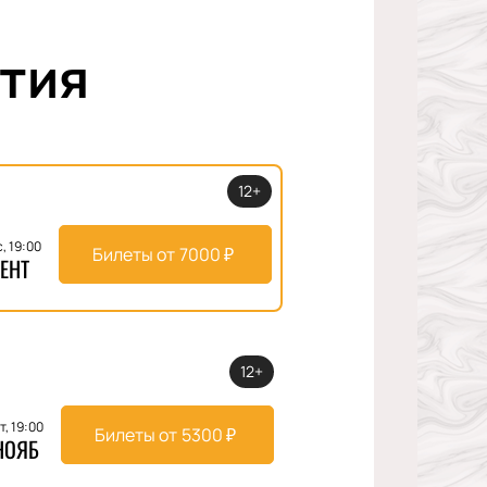
тия
12+
с, 19:00
Билеты от
7000
₽
ЕНТ
12+
т, 19:00
Билеты от
5300
₽
НОЯБ