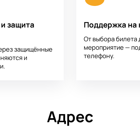
 и защита
Поддержка на 
От выбора билета 
мероприятие — под
через защищённые
телефону.
аняются и
и.
Адрес