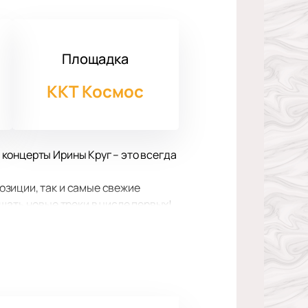
Площадка
ККТ Космос
концерты Ирины Круг – это всегда
озиции, так и самые свежие
шать новые треки в числе первых!
ое и лазерное сопровождение и
бностях.