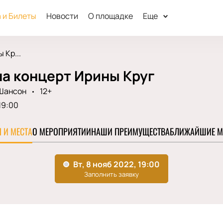
 и Билеты
Новости
О площадке
Еще
 Кр...
на концерт Ирины Круг
Шансон
12+
19:00
 И МЕСТА
О МЕРОПРИЯТИИ
НАШИ ПРЕИМУЩЕСТВА
БЛИЖАЙШИЕ М