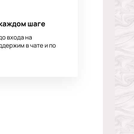
каждом шаге
до входа на
держим в чате и по