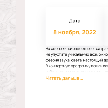
Дата
8 ноября, 2022
На сцене киноконцертного театра 
Не упустите уникальную возможнос
феерия звука, света, настоящий д
В концертную программу вошли ка
работы, которые вы впервые услыш
В киноконцертном театре «Космос»
Читать дальше...
конечно же, обаяние любимой Ирин
Большие экраны за сценой помогу