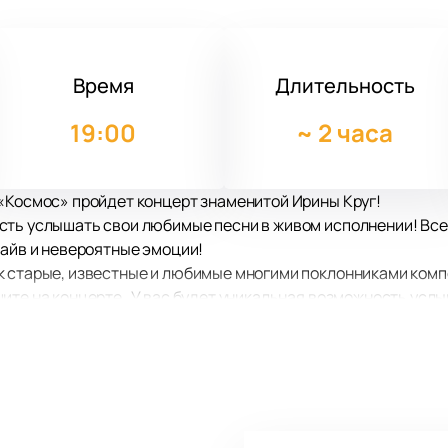
Время
Длительность
19:00
~
2 часа
«Космос» пройдет концерт знаменитой Ирины Круг!
ть услышать свои любимые песни в живом исполнении! Все 
райв и невероятные эмоции!
к старые, известные и любимые многими поклонниками комп
ите на концерте. У вас будет уникальная возможность услы
 вас ожидает супер качественный звук и эффектное светов
ы Круг.
т рассмотреть все происходящее на ней в мельчайших подро