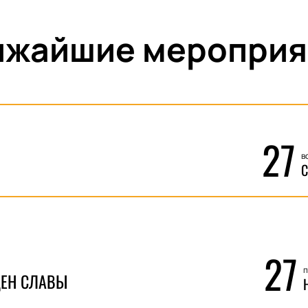
ижайшие мероприя
27
в
С
27
п
ДЕН СЛАВЫ